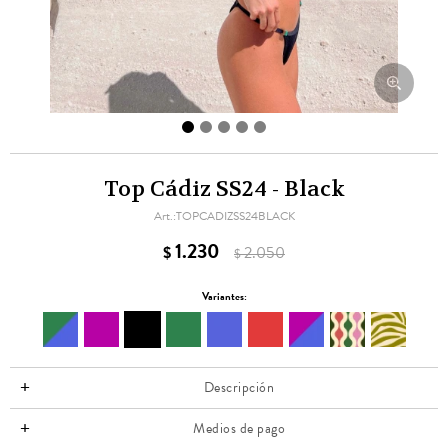
Top Cádiz SS24 - Black
TOPCADIZSS24BLACK
1.230
$
2.050
$
Variantes:
Descripción
Medios de pago