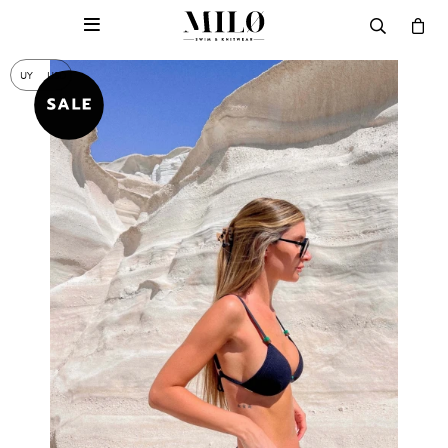

UY
USD