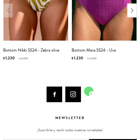
Bottom Nikki SS24 - Zebra olive
Bottom Mare SS24 - Uva
1.230
1.230
$
2.050
$
2.050
$
$



NEWSLETTER
¡Suscribite y recibí todas nuestras novedades!