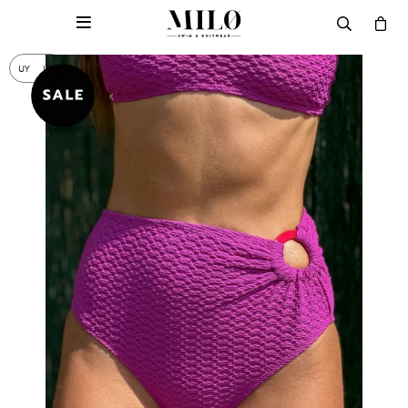

UY
USD