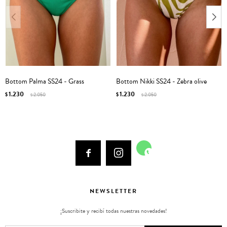
Bottom Palma SS24 - Grass
Bottom Nikki SS24 - Zebra olive
1.230
1.230
$
2.050
$
2.050
$
$



NEWSLETTER
¡Suscribite y recibí todas nuestras novedades!