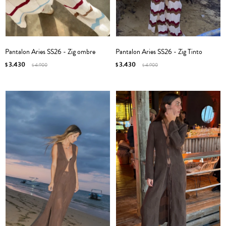
Pantalon Aries SS26 - Zig ombre
Pantalon Aries SS26 - Zig Tinto
3.430
3.430
$
4.900
$
4.900
$
$