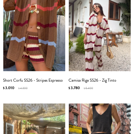
Short Corfu SS26 - Stripes Espresso
Camisa Riga SS26 - Zig Tinto
3.010
3.780
$
4.300
$
5.400
$
$