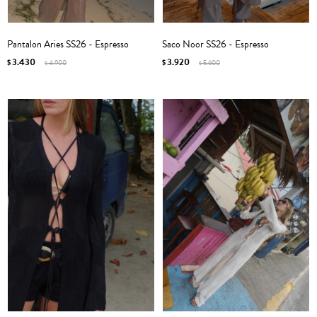
Pantalon Aries SS26 - Espresso
Saco Noor SS26 - Espresso
3.430
3.920
$
4.900
$
5.600
$
$