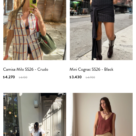
Camisa Milo SS26 - Crudo
Mini Cognac SS26 - Black
4.270
3.430
$
6.100
$
4.900
$
$