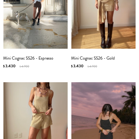
Mini Cognac SS26 - Espresso
Mini Cognac SS26 - Gold
3.430
3.430
$
4.900
$
4.900
$
$