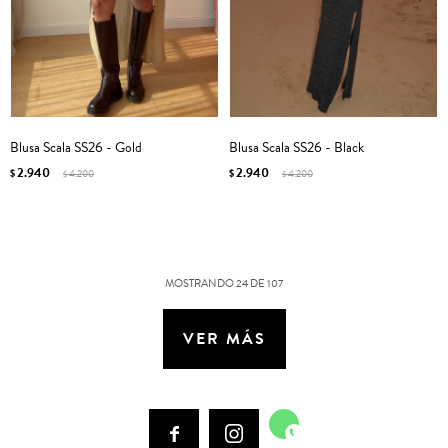
Blusa Scala SS26 - Gold
Blusa Scala SS26 - Black
2.940
2.940
$
4.200
$
4.200
$
$
MOSTRANDO
24
DE
107
VER MÁS


