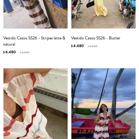
Vestido Cassis SS26 - Stripes latte &
Vestido Cassis SS26 - Butter
natural
4.480
$
6.400
$
4.480
$
6.400
$