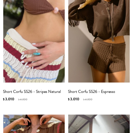
Short Corfu SS26 - Stripes Natural
Short Corfu SS26 - Espresso
3.010
3.010
$
4.300
$
4.300
$
$