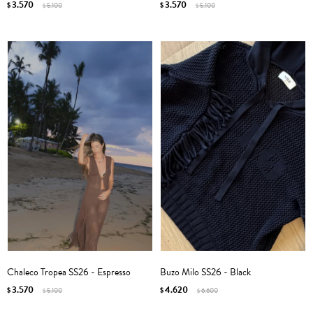
3.570
3.570
$
5.100
$
5.100
$
$
Chaleco Tropea SS26 - Espresso
Buzo Milo SS26 - Black
3.570
4.620
$
5.100
$
6.600
$
$