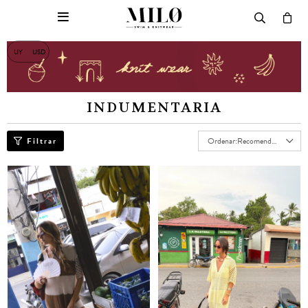

UY
USD
INDUMENTARIA
Recomendados