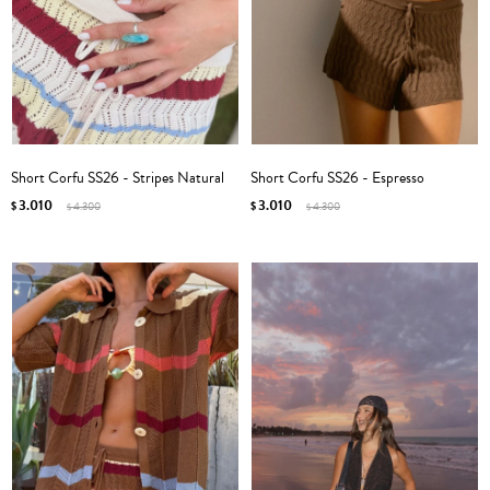
Short Corfu SS26 - Stripes Natural
Short Corfu SS26 - Espresso
3.010
3.010
$
4.300
$
4.300
$
$