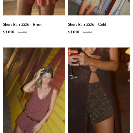
Short Bari SS26 - Brick
Short Bari SS26 - Gold
3.010
3.010
$
4.300
$
4.300
$
$