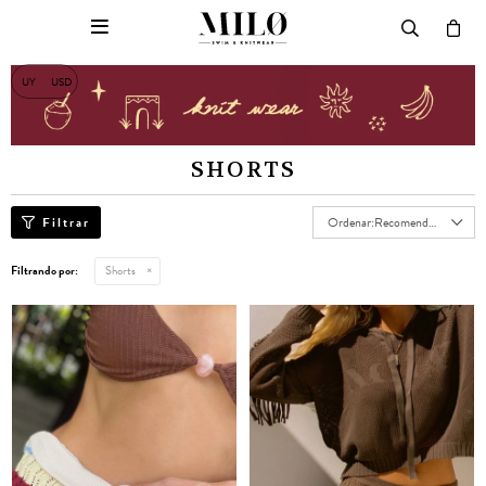

UY
USD
SHORTS
Recomendados
Filtrando por:
Shorts