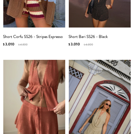
Short Corfu SS26 - Stripes Espresso
Short Bari SS26 - Black
3.010
3.010
$
4.300
$
4.300
$
$