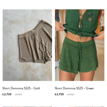
Short Dominica SS25 - Gold
Short Dominica SS25 - Green
2.730
2.730
$
3.900
$
3.900
$
$