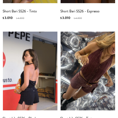
Short Bari SS26 - Tinto
Short Bari SS26 - Espresso
3.010
3.010
$
4.300
$
4.300
$
$