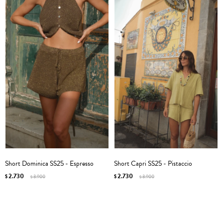
Short Dominica SS25 - Espresso
Short Capri SS25 - Pistaccio
2.730
2.730
$
3.900
$
3.900
$
$