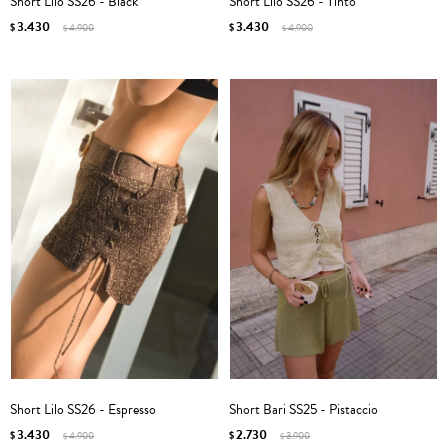
Short Lilo SS26 - Black
Short Lilo SS26 - Tinto
3.430
3.430
$
4.900
$
4.900
$
$
Short Lilo SS26 - Espresso
Short Bari SS25 - Pistaccio
3.430
2.730
$
4.900
$
3.900
$
$