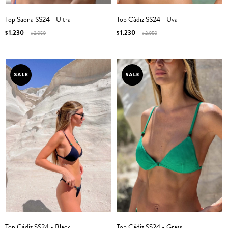
Top Saona SS24 - Ultra
Top Cádiz SS24 - Uva
1.230
1.230
$
2.050
$
2.050
$
$
Top Cádiz SS24 - Black
Top Cádiz SS24 - Grass