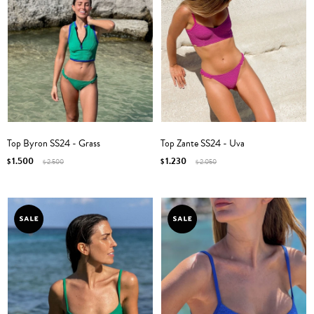
Top Byron SS24 - Grass
Top Zante SS24 - Uva
1.500
1.230
$
2.500
$
2.050
$
$