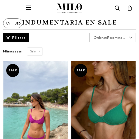

INDUMENTARIA EN SALE
UY
USD
Recomendados
Filtrando por:
Sale