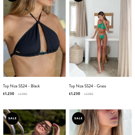
Top Niza SS24 - Black
Top Niza SS24 - Grass
1.230
1.230
$
2.050
$
2.050
$
$