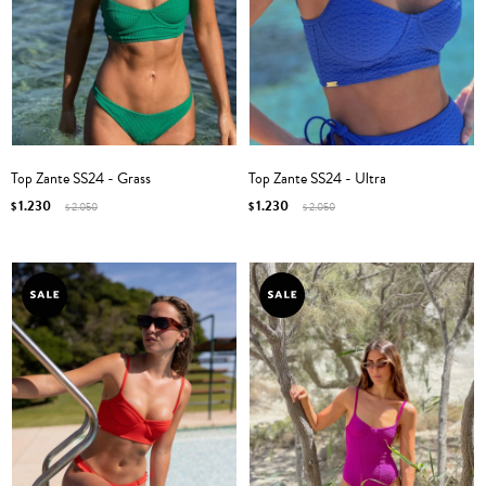
Top Zante SS24 - Grass
Top Zante SS24 - Ultra
1.230
1.230
$
2.050
$
2.050
$
$