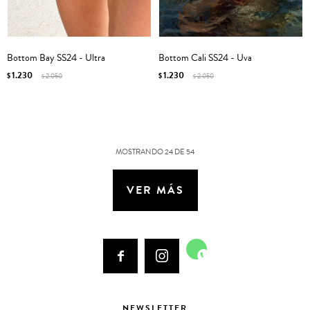
Bottom Bay SS24 - Ultra
Bottom Cali SS24 - Uva
1.230
1.230
$
2.050
$
2.050
$
$
MOSTRANDO
24
DE
54
VER MÁS



NEWSLETTER