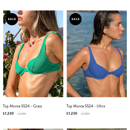
Top Monte SS24 - Grass
Top Monte SS24 - Ultra
1.230
1.230
$
2.050
$
2.050
$
$