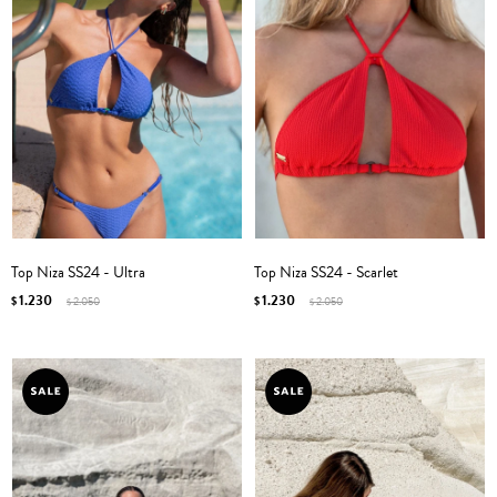
Top Niza SS24 - Ultra
Top Niza SS24 - Scarlet
1.230
1.230
$
2.050
$
2.050
$
$