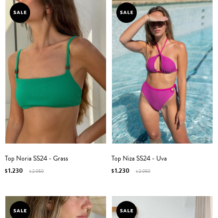
Top Noria SS24 - Grass
Top Niza SS24 - Uva
1.230
1.230
$
2.050
$
2.050
$
$