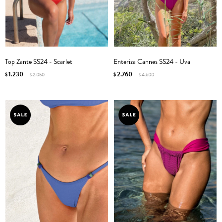
Top Zante SS24 - Scarlet
Enteriza Cannes SS24 - Uva
1.230
2.760
$
2.050
$
4.600
$
$