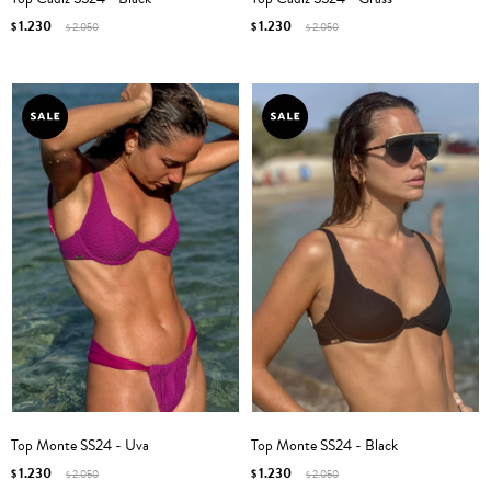
1.230
1.230
$
2.050
$
2.050
$
$
Top Monte SS24 - Uva
Top Monte SS24 - Black
1.230
1.230
$
2.050
$
2.050
$
$