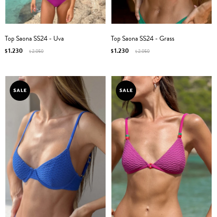
Top Saona SS24 - Uva
Top Saona SS24 - Grass
1.230
1.230
$
2.050
$
2.050
$
$