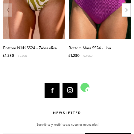
Bottom Nikki SS24 - Zebra olive
Bottom Mare SS24 - Uva
1.230
1.230
$
2.050
$
2.050
$
$



NEWSLETTER
¡Suscribite y recibí todas nuestras novedades!