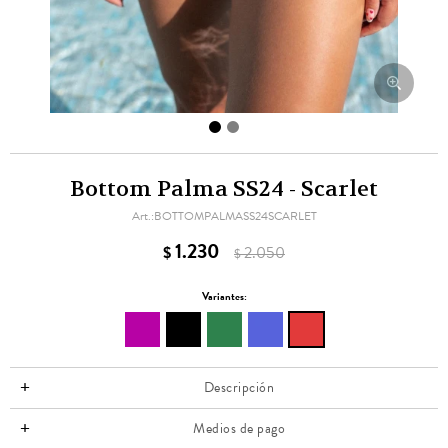
Bottom Palma SS24 - Scarlet
BOTTOMPALMASS24SCARLET
1.230
$
2.050
$
Variantes:
Descripción
Medios de pago