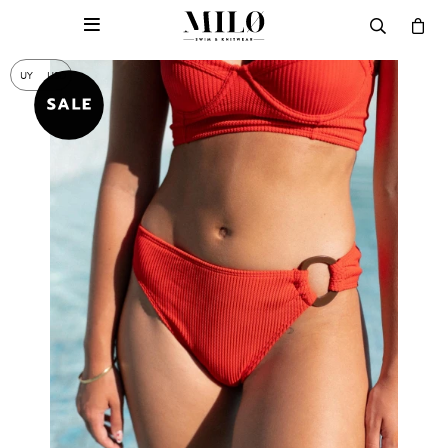

UY
USD