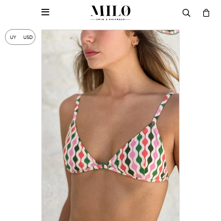

UY
USD