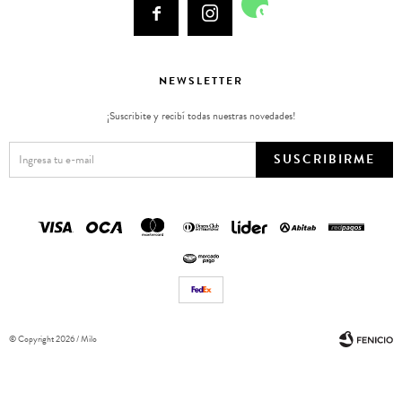



NEWSLETTER
¡Suscribite y recibí todas nuestras novedades!
SUSCRIBIRME
© Copyright 2026 / Milo