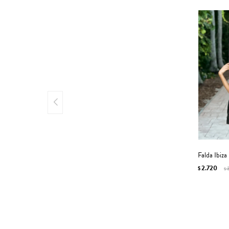
Falda Ibiza
2.720
$
$