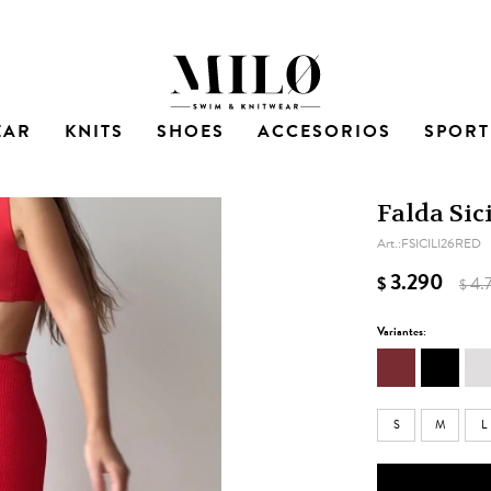
EAR
KNITS
SHOES
ACCESORIOS
SPORT
Falda Sici
FSICILI26RED
3.290
$
4.
$
Variantes:
S
M
L