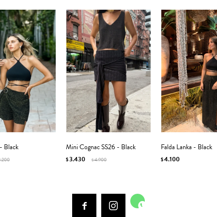
 - Black
Mini Cognac SS26 - Black
Falda Lanka - Black
3.430
4.100
3.200
$
4.900
$
$


