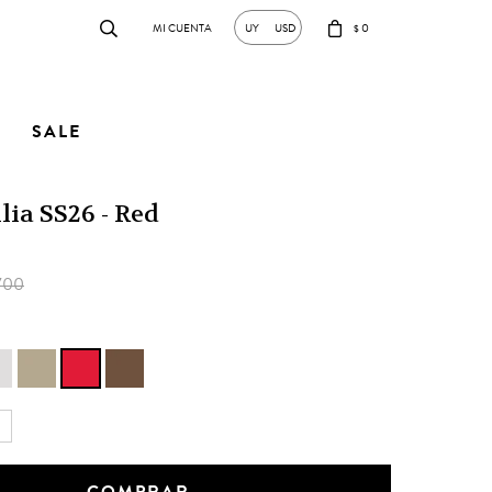
0
UY
USD
$
SALE
lia SS26 - Red
700