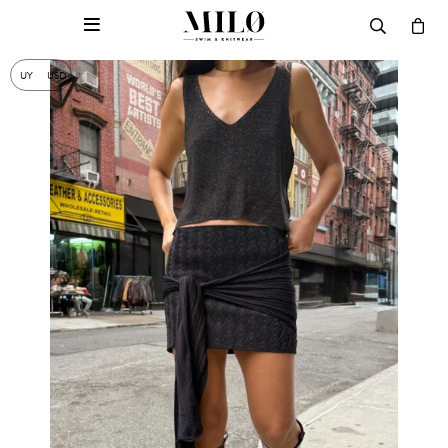

UY
USD