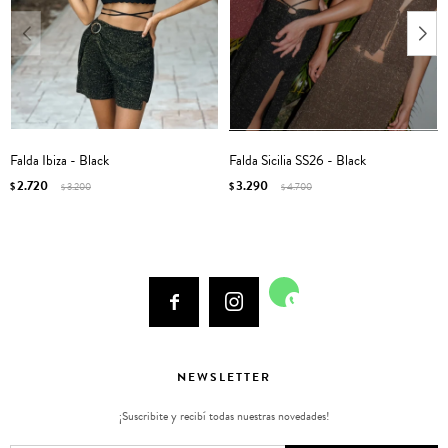
Falda Ibiza - Black
Falda Sicilia SS26 - Black
2.720
3.290
$
3.200
$
4.700
$
$



NEWSLETTER
¡Suscribite y recibí todas nuestras novedades!