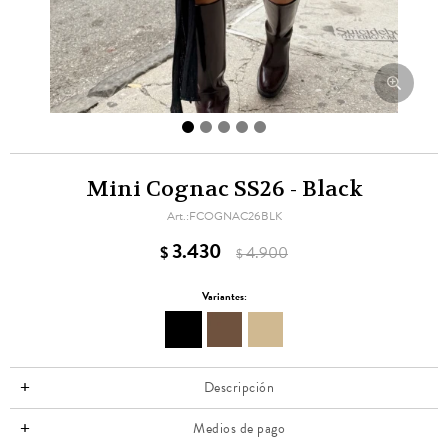
Mini Cognac SS26 - Black
FCOGNAC26BLK
3.430
$
4.900
$
Variantes:
Descripción
Medios de pago