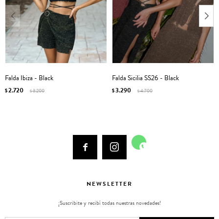
Falda Ibiza - Black
Falda Sicilia SS26 - Black
2.720
3.290
$
3.200
$
4.700
$
$



NEWSLETTER
¡Suscribite y recibí todas nuestras novedades!