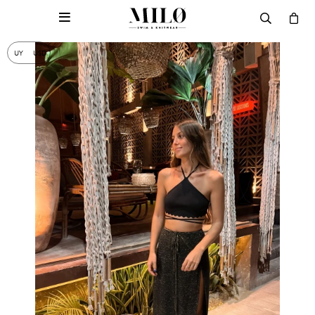

UY
USD