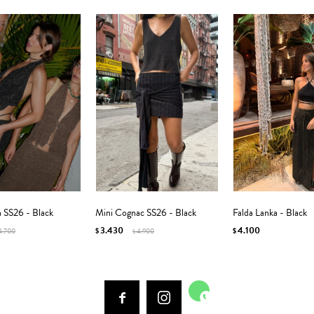
ia SS26 - Black
Mini Cognac SS26 - Black
Falda Lanka - Black
3.430
4.100
4.700
$
4.900
$
$


