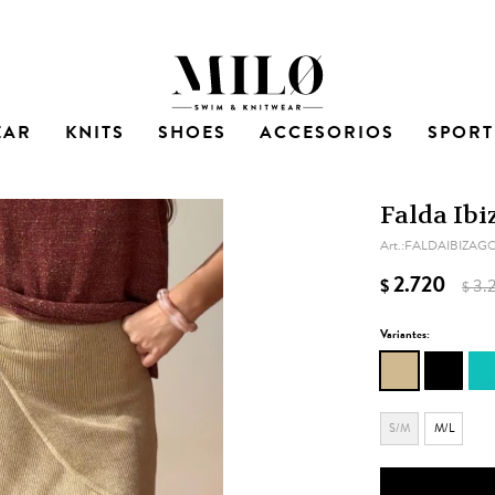
EAR
KNITS
SHOES
ACCESORIOS
SPORT
Falda Ibi
FALDAIBIZAG
2.720
$
3.
$
Variantes:
S/M
M/L