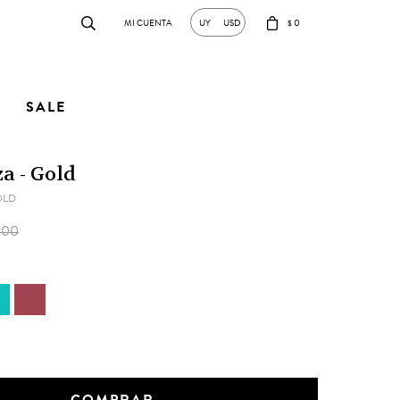
0
UY
USD
$
SALE
za - Gold
OLD
200