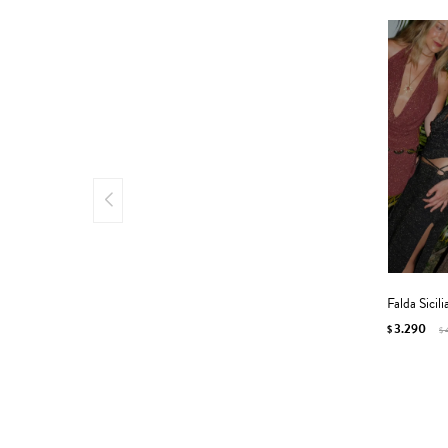
Falda Sicil
3.290
$
$