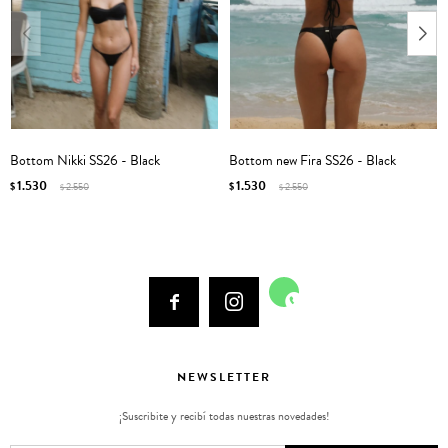
Bottom Nikki SS26 - Black
Bottom new Fira SS26 - Black
1.530
1.530
$
2.550
$
2.550
$
$



NEWSLETTER
¡Suscribite y recibí todas nuestras novedades!