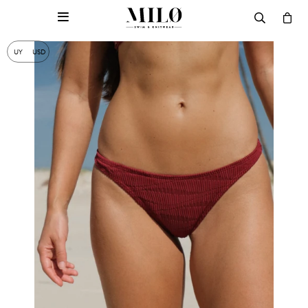

UY
USD