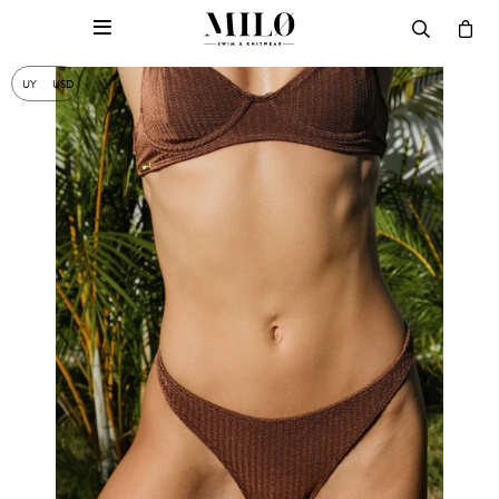

UY
USD