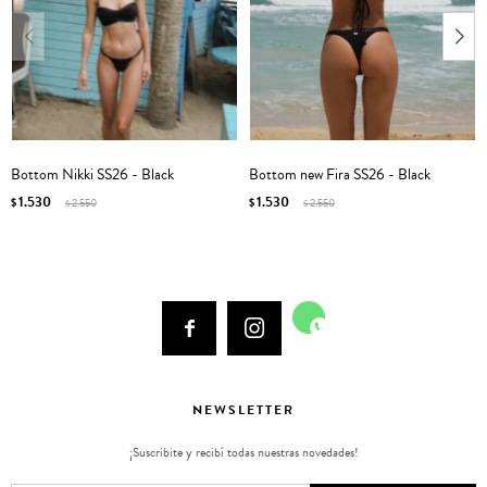
Bottom Nikki SS26 - Black
Bottom new Fira SS26 - Black
1.530
1.530
$
2.550
$
2.550
$
$



NEWSLETTER
¡Suscribite y recibí todas nuestras novedades!