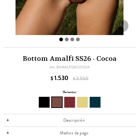
Bottom Amalfi SS26 - Cocoa
BAMALFI26COCOA
1.530
$
2.550
$
Variantes:
Descripción
Medios de pago