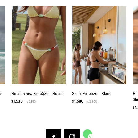
ck
Bottom new Far SS26 - Butter
Short Pol SS26 - Black
Bo
Sh
1.530
1.680
$
2.550
$
2.800
$
$
1
$


