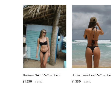
Bottom Nikki SS26 - Black
Bottom new Fira SS26 - Bla
1.530
1.530
$
2.550
$
2.550
$
$