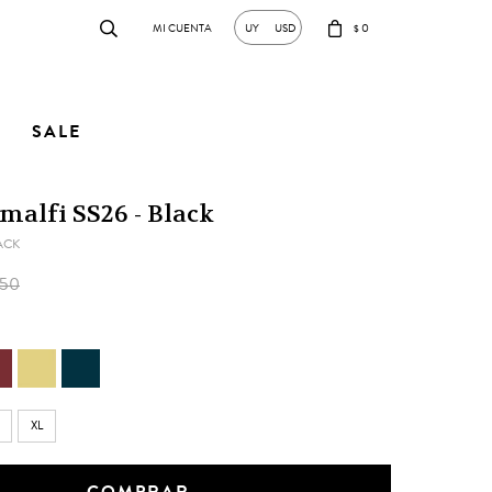
0
UY
USD
$
SALE
alfi SS26 - Black
ACK
550
XL