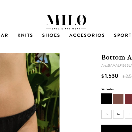
EAR
KNITS
SHOES
ACCESORIOS
SPORT
Bottom Am
BAMALFI26BL
1.530
$
2.
$
Variantes:
S
M
L