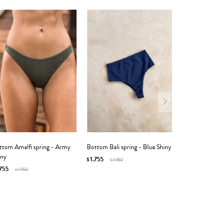
ttom Amalfi spring - Army
Bottom Bali spring - Blue Shiny
iny
1.755
$
1.950
$
.755
1.950
$