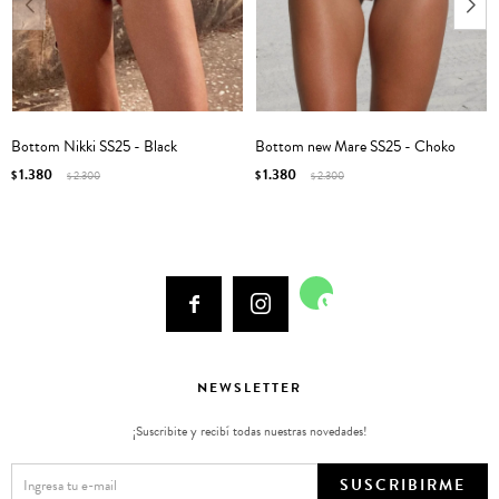
Bottom Nikki SS25 - Black
Bottom new Mare SS25 - Choko
1.380
1.380
$
2.300
$
2.300
$
$



NEWSLETTER
¡Suscribite y recibí todas nuestras novedades!
SUSCRIBIRME