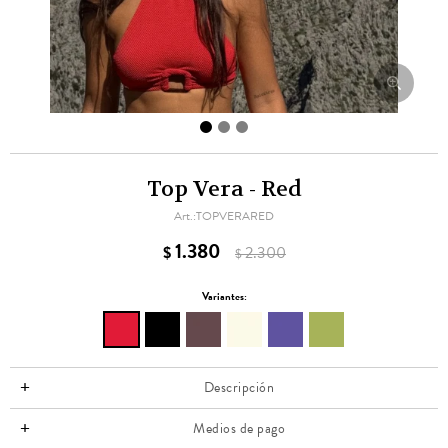
Top Vera - Red
TOPVERARED
1.380
$
2.300
$
Variantes:
Descripción
Medios de pago