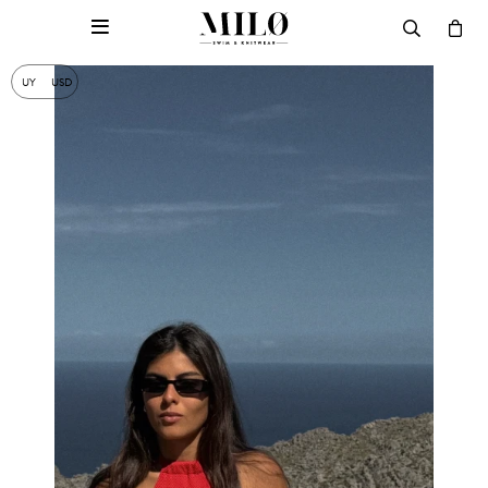

UY
USD