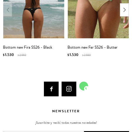
Bottom new Fira SS26 - Black
Bottom new Far SS26 - Butter
1.530
1.530
$
2.550
$
2.550
$
$



NEWSLETTER
¡Suscribite y recibí todas nuestras novedades!