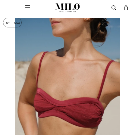

UY
USD