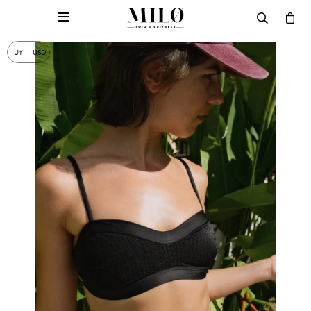

UY
USD