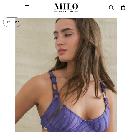

UY
USD