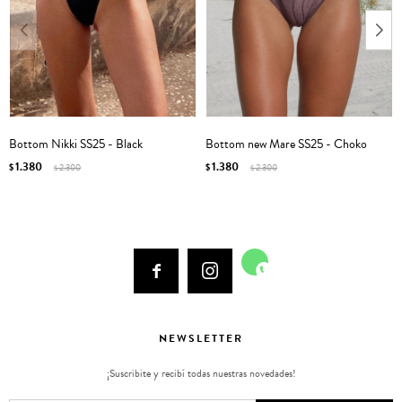
Bottom Nikki SS25 - Black
Bottom new Mare SS25 - Choko
1.380
1.380
$
2.300
$
2.300
$
$



NEWSLETTER
¡Suscribite y recibí todas nuestras novedades!