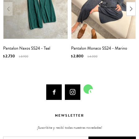
Pantalon Naxos SS24 - Teal
Pantalon Monaco SS24 - Marino
2.730
2.800
$
3.900
$
4.000
$
$



NEWSLETTER
¡Suscribite y recibí todas nuestras novedades!