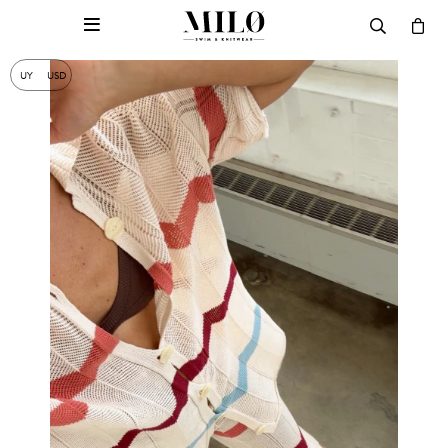

UY
USD