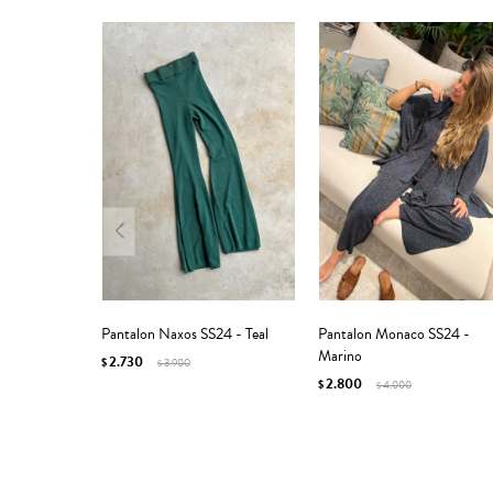
Pantalon Naxos SS24 - Teal
Pantalon Monaco SS24 -
Marino
2.730
$
3.900
$
2.800
$
4.000
$