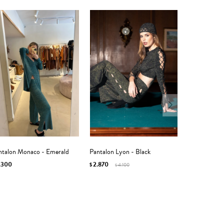
ntalon Monaco - Emerald
Pantalon Lyon - Black
.300
2.870
$
4.100
$