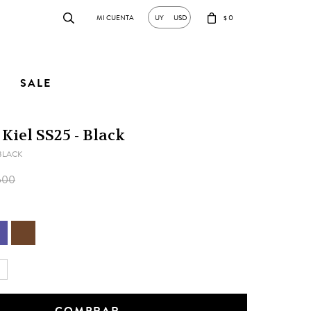
0
UY
USD
$
SALE
Kiel SS25 - Black
BLACK
600