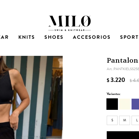
EAR
KNITS
SHOES
ACCESORIOS
SPORT
Pantalon 
PANTKIELSS25
3.220
$
4.
$
Variantes:
S
M
L