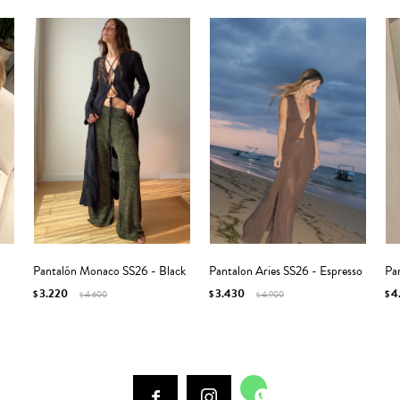
Pantalón Monaco SS26 - Black
Pantalon Aries SS26 - Espresso
Pa
3.220
3.430
4
$
4.600
$
4.900
$
$
$


