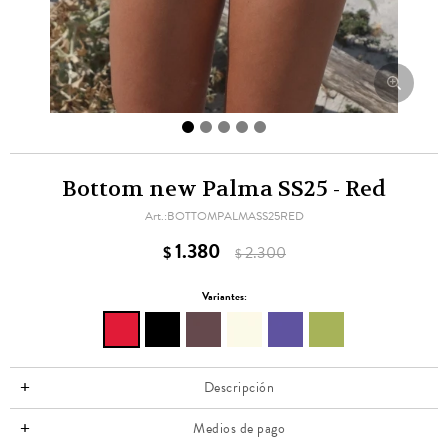
Bottom new Palma SS25 - Red
BOTTOMPALMASS25RED
1.380
$
2.300
$
Variantes:
Descripción
Medios de pago