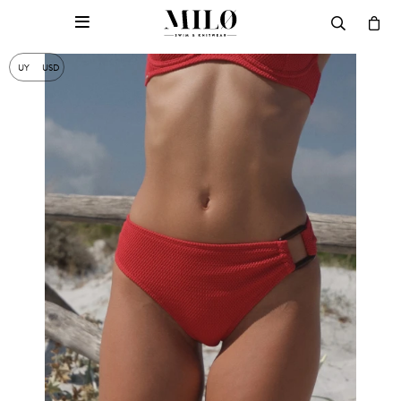

UY
USD