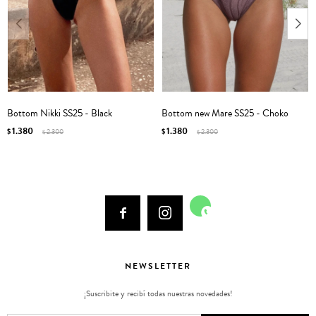
Bottom Nikki SS25 - Black
Bottom new Mare SS25 - Choko
1.380
1.380
$
2.300
$
2.300
$
$



NEWSLETTER
¡Suscribite y recibí todas nuestras novedades!