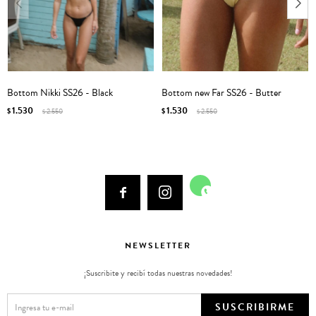
Bottom Nikki SS26 - Black
Bottom new Far SS26 - Butter
1.530
1.530
$
2.550
$
2.550
$
$



NEWSLETTER
¡Suscribite y recibí todas nuestras novedades!
SUSCRIBIRME