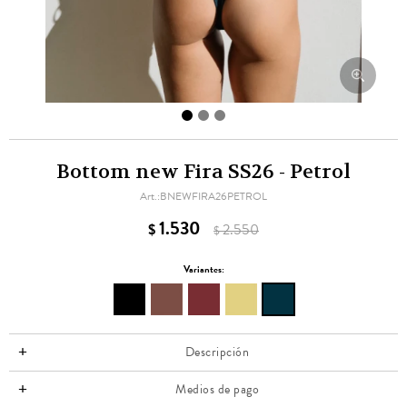
Bottom new Fira SS26 - Petrol
BNEWFIRA26PETROL
1.530
$
2.550
$
Variantes:
Descripción
Medios de pago