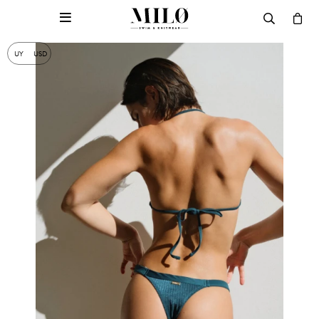

UY
USD