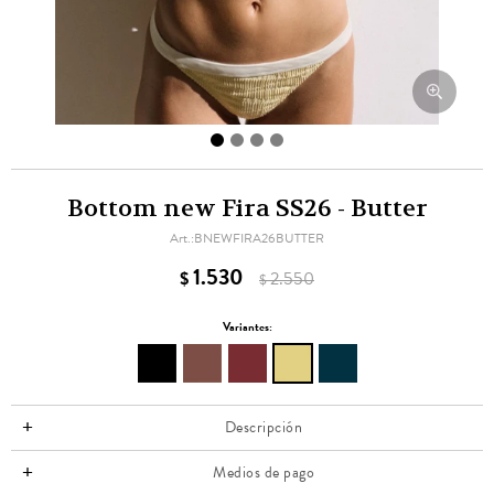
Bottom new Fira SS26 - Butter
BNEWFIRA26BUTTER
1.530
$
2.550
$
Variantes:
Descripción
Medios de pago