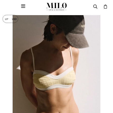

UY
USD