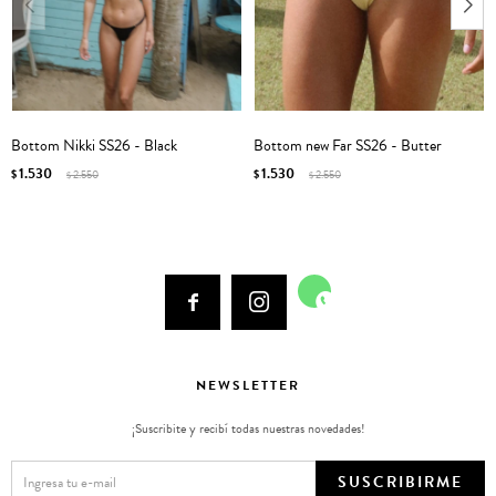
Bottom Nikki SS26 - Black
Bottom new Far SS26 - Butter
1.530
1.530
$
2.550
$
2.550
$
$



NEWSLETTER
¡Suscribite y recibí todas nuestras novedades!
SUSCRIBIRME