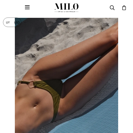

UY
USD