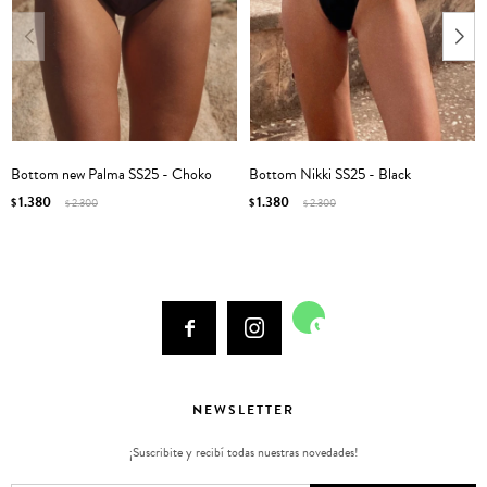
Bottom new Palma SS25 - Choko
Bottom Nikki SS25 - Black
1.380
1.380
$
2.300
$
2.300
$
$



NEWSLETTER
¡Suscribite y recibí todas nuestras novedades!