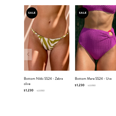
Bottom Nikki SS24 - Zebra
Bottom Mare SS24 - Uva
olive
1.230
$
2.050
$
1.230
$
2.050
$