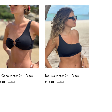
 Coco winter 24 - Black
Top Isla winter 24 - Black
.330
1.330
1.900
$
1.900
$
$