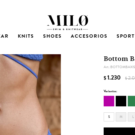
EAR
KNITS
SHOES
ACCESORIOS
SPORT
Bottom Ba
BOTTOMBAXIS
1.230
$
2.
$
Variantes:
S
M
L