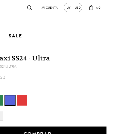
0
UY
USD
$
SALE
xi SS24 - Ultra
S24ULTRA
050