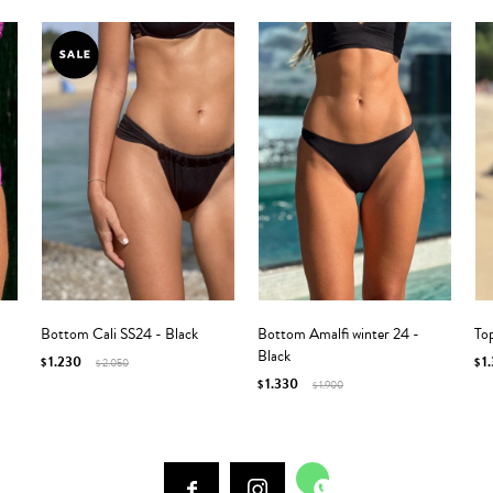
Bottom Cali SS24 - Black
Bottom Amalfi winter 24 -
Top
Black
1.230
1
$
2.050
$
$
1.330
$
1.900
$


