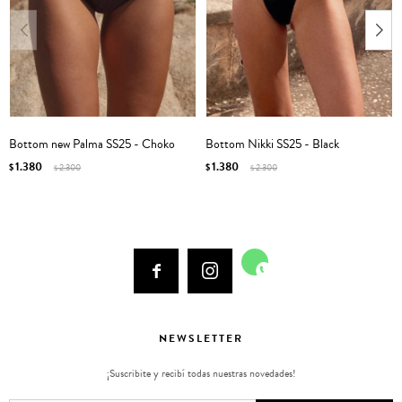
Bottom new Palma SS25 - Choko
Bottom Nikki SS25 - Black
1.380
1.380
$
2.300
$
2.300
$
$



NEWSLETTER
¡Suscribite y recibí todas nuestras novedades!