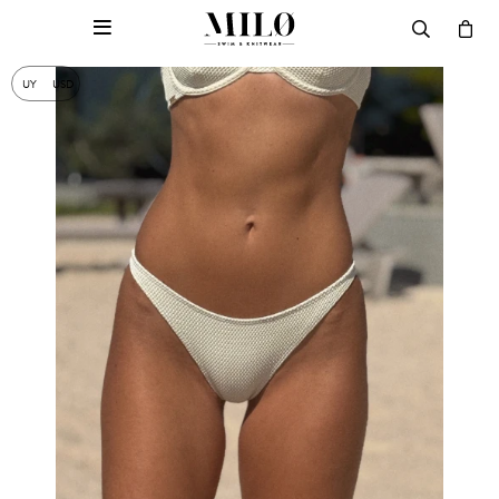

UY
USD