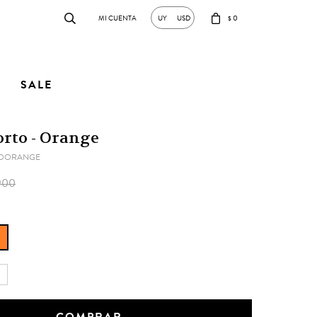
0
UY
USD
$
SALE
orto - Orange
OORANGE
900