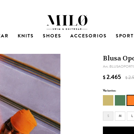
EAR
KNITS
SHOES
ACCESORIOS
SPORT
Blusa Op
BLUSAOPORT
2.465
$
2.
$
Variantes:
S
M
L