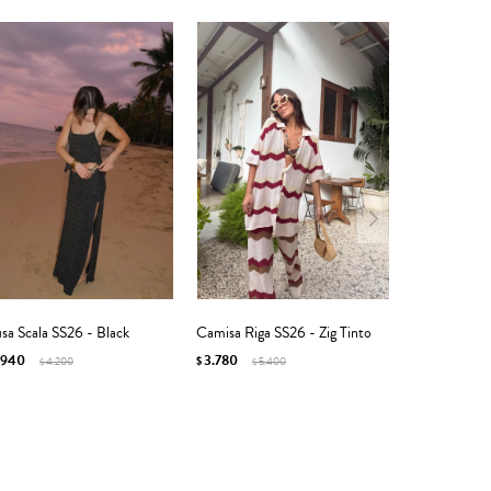
sa Scala SS26 - Black
Camisa Riga SS26 - Zig Tinto
.940
3.780
4.200
$
5.400
$
$