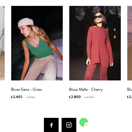
Blusa Siena - Grass
Blusa Melle - Cherry
Blu
2.465
2.800
2
$
2.900
$
4.000
$
$
$


