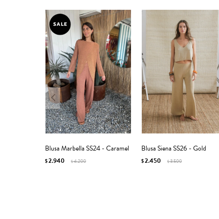
Blusa Marbella SS24 - Caramel
Blusa Siena SS26 - Gold
2.940
2.450
$
4.200
$
3.500
$
$