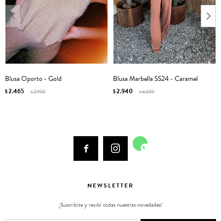
Blusa Oporto - Gold
Blusa Marbella SS24 - Caramel
2.465
2.940
$
2.900
$
4.200
$
$



NEWSLETTER
¡Suscribite y recibí todas nuestras novedades!