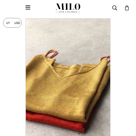

UY
USD