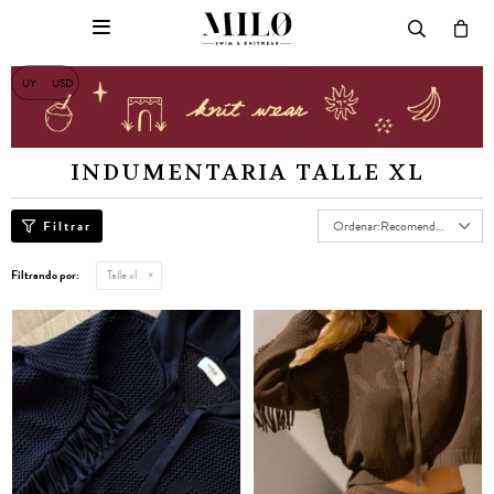

UY
USD
INDUMENTARIA TALLE XL
Recomendados
Filtrando por:
Talle xl