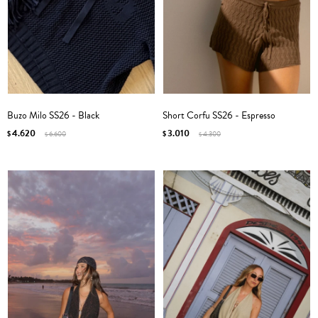
Buzo Milo SS26 - Black
Short Corfu SS26 - Espresso
4.620
3.010
$
6.600
$
4.300
$
$