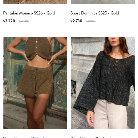
Pantalón Monaco SS26 - Gold
Short Dominica SS25 - Gold
3.220
2.730
$
4.600
$
3.900
$
$