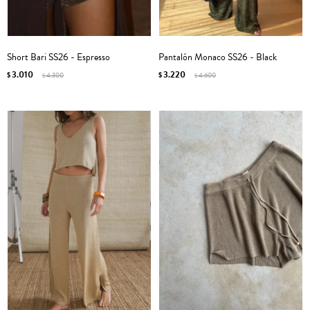
Short Bari SS26 - Espresso
Pantalón Monaco SS26 - Black
3.010
3.220
$
4.300
$
4.600
$
$