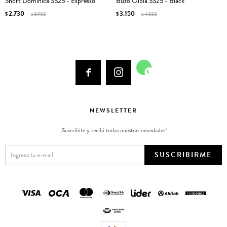
Short Dominica SS25 - Espresso
Buzo Olbia SS25 - Black
2.730
3.150
$
3.900
$
4.500
$
$



NEWSLETTER
¡Suscribite y recibí todas nuestras novedades!
SUSCRIBIRME