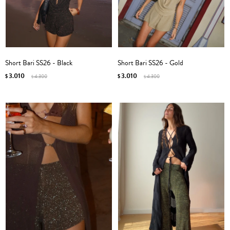
Short Bari SS26 - Black
Short Bari SS26 - Gold
3.010
3.010
$
4.300
$
4.300
$
$