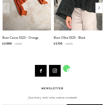
Buzo Caicos SS23 - Orange
Buzo Olbia SS25 - Black
3.060
3.150
$
3.600
$
4.500
$
$



NEWSLETTER
¡Suscribite y recibí todas nuestras novedades!