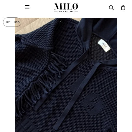

UY
USD