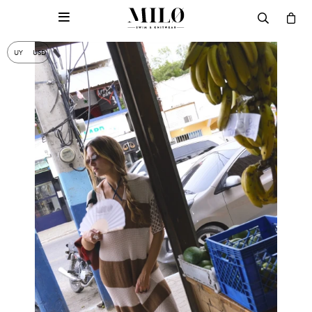

UY
USD