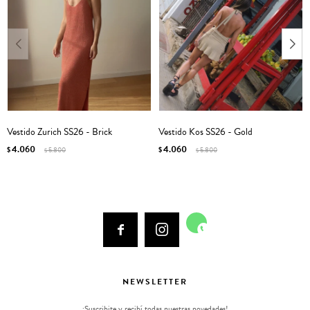
Vestido Zurich SS26 - Brick
Vestido Kos SS26 - Gold
4.060
4.060
$
5.800
$
5.800
$
$



NEWSLETTER
¡Suscribite y recibí todas nuestras novedades!