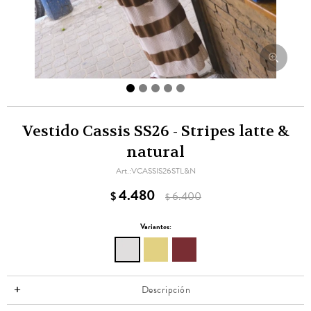
Vestido Cassis SS26 - Stripes latte &
natural
VCASSIS26STL&N
4.480
$
6.400
$
Variantes:
Descripción