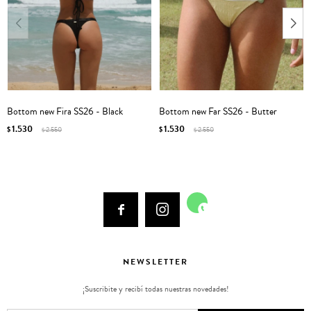
Bottom new Fira SS26 - Black
Bottom new Far SS26 - Butter
1.530
1.530
$
2.550
$
2.550
$
$



NEWSLETTER
¡Suscribite y recibí todas nuestras novedades!