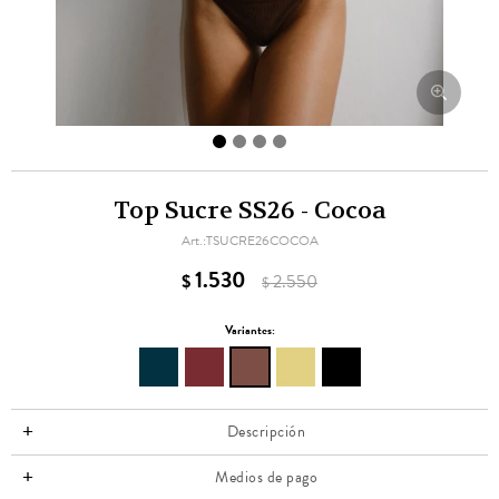
Top Sucre SS26 - Cocoa
TSUCRE26COCOA
1.530
$
2.550
$
Variantes:
Descripción
Medios de pago