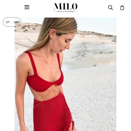

UY
USD