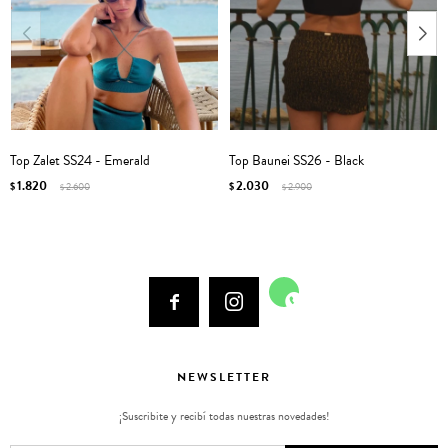
Top Zalet SS24 - Emerald
Top Baunei SS26 - Black
1.820
2.030
$
2.600
$
2.900
$
$



NEWSLETTER
¡Suscribite y recibí todas nuestras novedades!