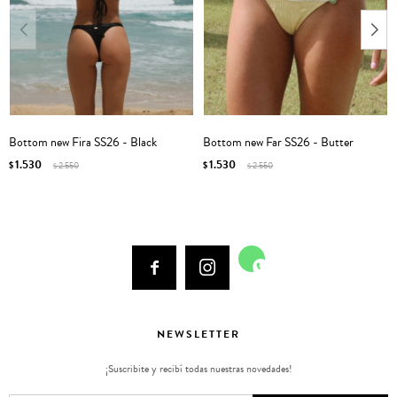
Bottom new Fira SS26 - Black
Bottom new Far SS26 - Butter
1.530
1.530
$
2.550
$
2.550
$
$



NEWSLETTER
¡Suscribite y recibí todas nuestras novedades!