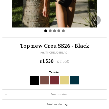
Top new Creu SS26 - Black
TNCREU26BLACK
1.530
$
2.550
$
Variantes:
Descripción
Medios de pago