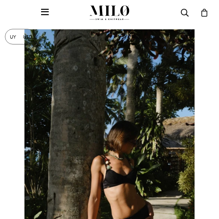

UY
USD