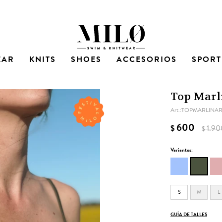
EAR
KNITS
SHOES
ACCESORIOS
SPORT
Top Marl
TOPMARLINA
600
$
1.90
$
Variantes:
S
M
L
GUÍA DE TALLES