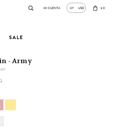
0
UY
USD
$
SALE
in - Army
RMY
0