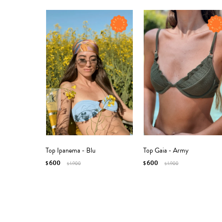
Top Ipanema - Blu
Top Gaia - Army
600
600
$
1.900
$
1.900
$
$