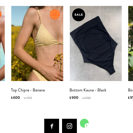
Top Chipre - Banana
Bottom Kauna - Black
Bo
600
900
9
$
1.900
$
2.250
$
$
$


