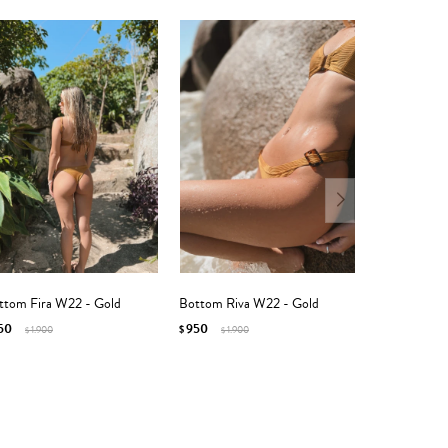
ttom Fira W22 - Gold
Bottom Riva W22 - Gold
50
950
1.900
$
1.900
$
$