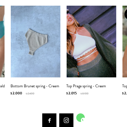
ald
Bottom Brunet spring - Cream
Top Praga spring - Cream
Top
2.000
2.015
2
$
2.600
$
3.100
$
$
$


