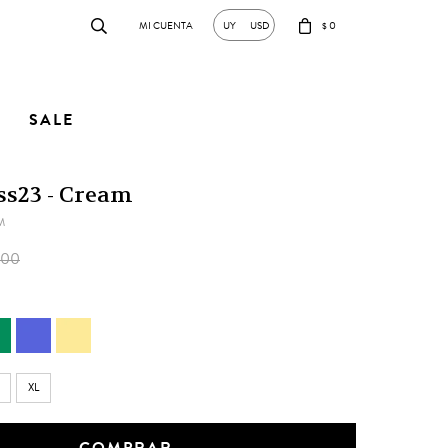
0
UY
USD
$
SALE
ss23 - Cream
M
800
XL