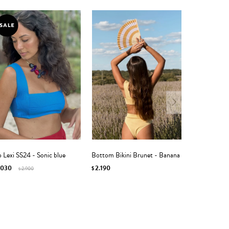
 Lexi SS24 - Sonic blue
Bottom Bikini Brunet - Banana
.030
2.190
2.900
$
$