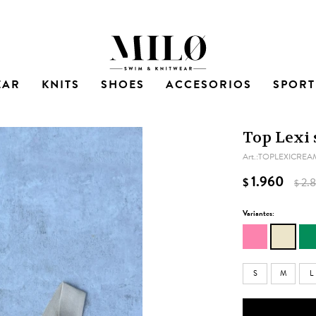
EAR
KNITS
SHOES
ACCESORIOS
SPORT
Top Lexi 
TOPLEXICREA
1.960
$
2.
$
Variantes:
S
M
L