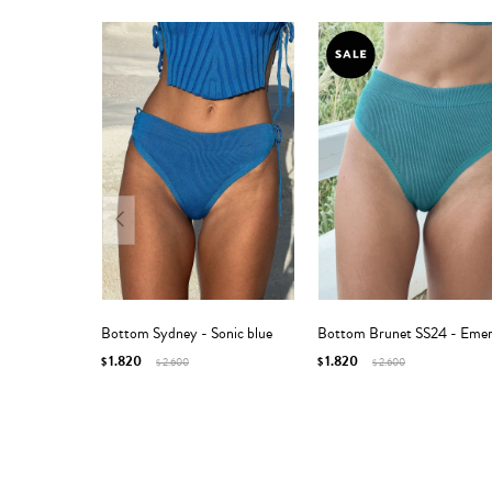
Bottom Sydney - Sonic blue
Bottom Brunet SS24 - Emer
1.820
1.820
$
2.600
$
2.600
$
$