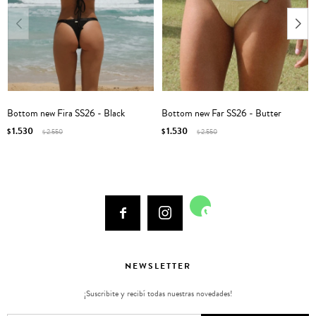
Bottom new Fira SS26 - Black
Bottom new Far SS26 - Butter
1.530
1.530
$
2.550
$
2.550
$
$



NEWSLETTER
¡Suscribite y recibí todas nuestras novedades!