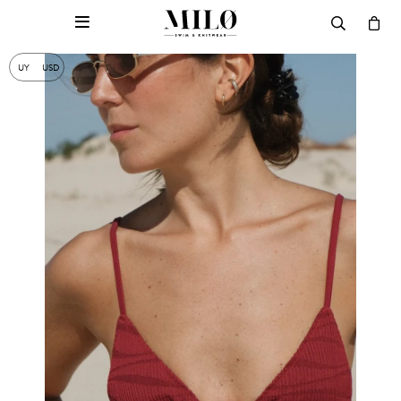

UY
USD