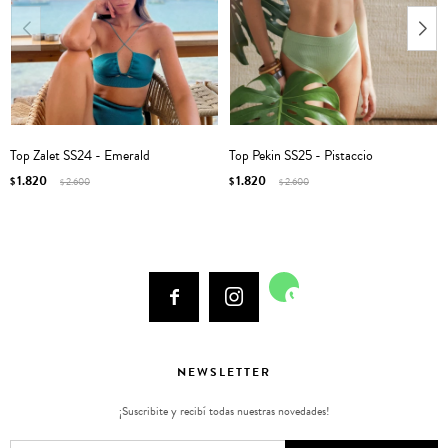
Top Zalet SS24 - Emerald
Top Pekin SS25 - Pistaccio
1.820
1.820
$
2.600
$
2.600
$
$



NEWSLETTER
¡Suscribite y recibí todas nuestras novedades!