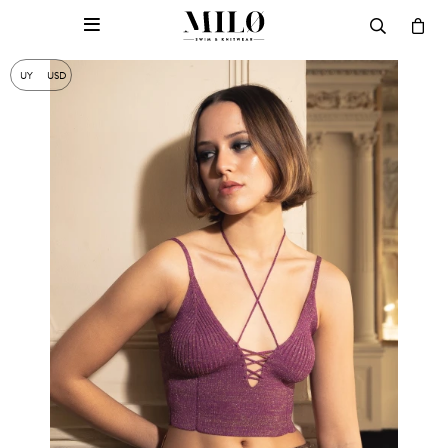

UY
USD