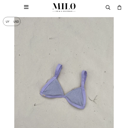

UY
USD