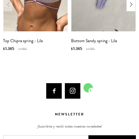
Top Chipre spring - Lila
Bottom Sandy spring - Lila
1.365
1.365
$
1.950
$
1.950
$
$



NEWSLETTER
¡Suscribite y recibí todas nuestras novedades!