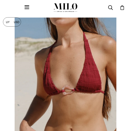

UY
USD