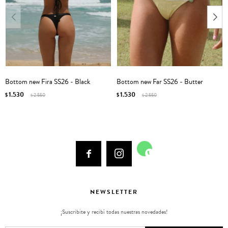
Bottom new Fira SS26 - Black
Bottom new Far SS26 - Butter
1.530
1.530
$
2.550
$
2.550
$
$



NEWSLETTER
¡Suscribite y recibí todas nuestras novedades!