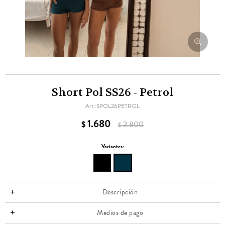
Short Pol SS26 - Petrol
SPOL26PETROL
1.680
$
2.800
$
Variantes:
Descripción
Medios de pago