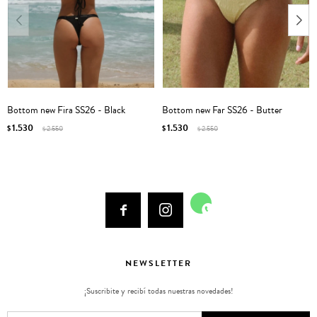
Bottom new Fira SS26 - Black
Bottom new Far SS26 - Butter
1.530
1.530
$
2.550
$
2.550
$
$



NEWSLETTER
¡Suscribite y recibí todas nuestras novedades!