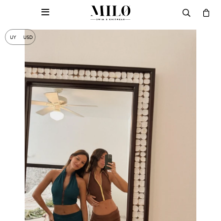

UY
USD