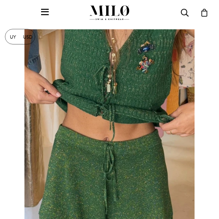

UY
USD