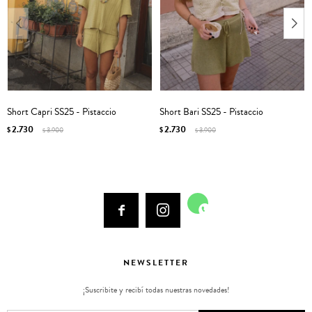
Short Capri SS25 - Pistaccio
Short Bari SS25 - Pistaccio
2.730
2.730
$
3.900
$
3.900
$
$



NEWSLETTER
¡Suscribite y recibí todas nuestras novedades!