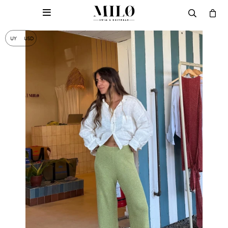

UY
USD