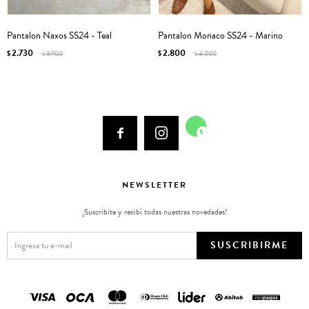
Pantalon Naxos SS24 - Teal
Pantalon Monaco SS24 - Marino
2.730
2.800
$
3.900
$
4.000
$
$



NEWSLETTER
¡Suscribite y recibí todas nuestras novedades!
SUSCRIBIRME