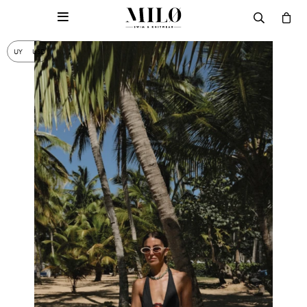

UY
USD