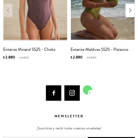
Enteriza Mineral SS25 - Choko
Enteriza Maldivas SS25 - Pistaccio
2.880
2.880
$
4.800
$
4.800
$
$



NEWSLETTER
¡Suscribite y recibí todas nuestras novedades!