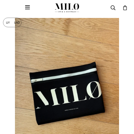

UY
USD