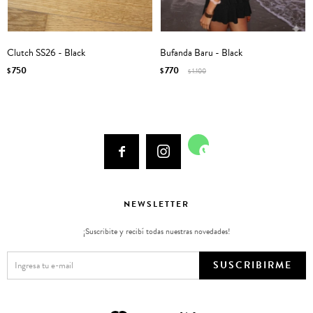
Clutch SS26 - Black
Bufanda Baru - Black
750
770
$
$
1.100
$



NEWSLETTER
¡Suscribite y recibí todas nuestras novedades!
SUSCRIBIRME