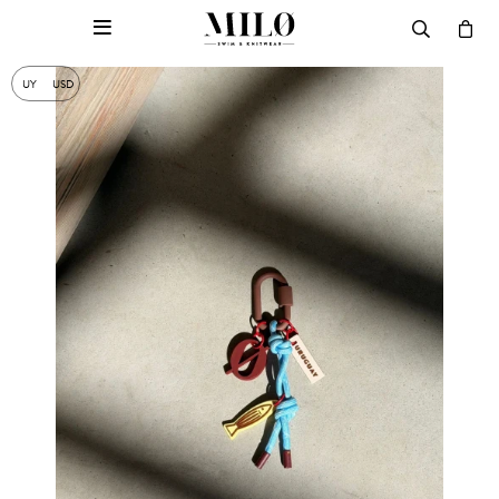

UY
USD