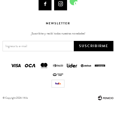



NEWSLETTER
¡Suscribite y recibí todas nuestras novedades!
SUSCRIBIRME
© Copyright 2026 / Milo