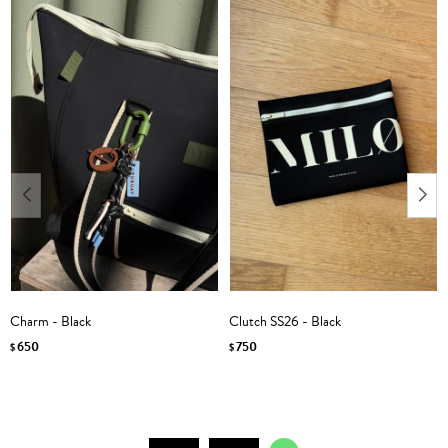
Charm - Black
Clutch SS26 - Black
650
750
$
$