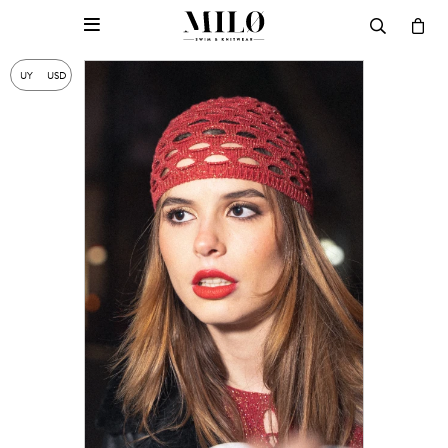

UY
USD