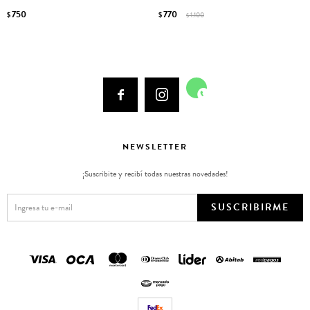
750
770
$
$
1.100
$



NEWSLETTER
¡Suscribite y recibí todas nuestras novedades!
SUSCRIBIRME