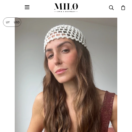

UY
USD