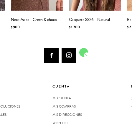
Neck Milos - Green & choco
Casquete SS26 - Natural
Ba
900
1.700
2
$
$
$



CUENTA
MI CUENTA
VOLUCIONES
MIS COMPRAS
ALES
MIS DIRECCIONES
WISH LIST