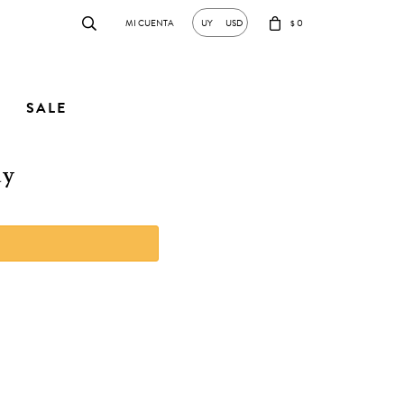
0
UY
USD
$
SALE
ay