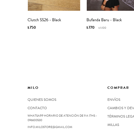
Clutch SS26 - Black
Bufanda Baru - Black
750
770
$
$
1.100
$
MILO
COMPRAR
QUIENES SOMOS
ENVÍOS
CONTACTO
CAMBIOS Y DE
WHATSAPP HORARIO DE ATENCIÓN DE 9 A 17HS -
TÉRMINOS LEG
096600530
MILLAS
INFO.MILOSTORE@GMAIL.COM