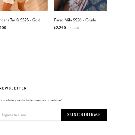
ndana Tarifa SS25 - Gold
Pareo Milo SS26 - Crudo
.100
2.240
$
3.200
$
NEWSLETTER
¡Suscribite y recibí todas nuestras novedades!
SUSCRIBIRME