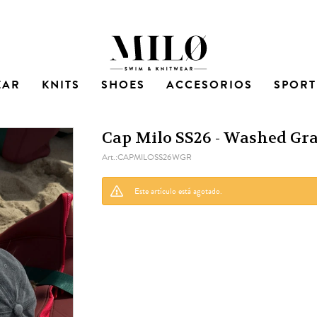
EAR
KNITS
SHOES
ACCESORIOS
SPORT
Cap Milo SS26 - Washed Gr
CAPMILOSS26WGR
Este artículo está agotado.