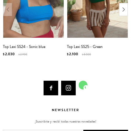
Top Lexi SS24 - Sonic blue
Top Lexi SS25 - Green
2.030
2.100
$
2.900
$
3.000
$
$



NEWSLETTER
¡Suscribite y recibí todas nuestras novedades!