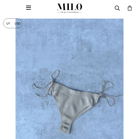

UY
USD